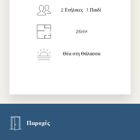
Ημ/νια Check-out
*
2 Ενήλικες 1 Παιδί
26m²
Ενήλικες
Children
Θέα στη Θάλασσα
Παροχές