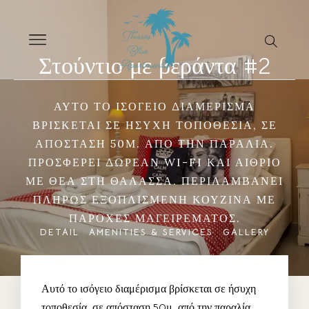
Στούντιο με βεράντα #2
ΑΥΤΌ ΤΟ ΙΣΌΓΕΙΟ ΔΙΑΜΈΡΙΣΜΑ
ΒΡΊΣΚΕΤΑΙ ΣΕ ΉΣΥΧΗ ΤΟΠΟΘΕΣΊΑ, ΣΕ
ΑΠΌΣΤΑΣΗ 50Μ. ΑΠΌ ΤΗΝ ΠΑΡΑΛΊΑ.
ΠΡΟΣΦΈΡΕΙ ΔΩΡΕΆΝ WI-FI ΚΑΙ ΑΊΘΡΙΟ
ΜΕ ΘΈΑ ΣΤΗ ΘΆΛΑΣΣΑ. ΠΕΡΙΛΑΜΒΆΝΕΙ
ΠΛΉΡΩΣ ΕΞΟΠΛΙΣΜΈΝΗ ΚΟΥΖΊΝΑ ΜΕ
ΠΑΡΟΧΈΣ ΜΑΓΕΙΡΈΜΑΤΟΣ.
DETAIL
AMENITIES & SERVICES
GALLERY
Αυτό το ισόγειο διαμέρισμα βρίσκεται σε ήσυχη
τοποθεσία, σε απόσταση 50μ. από την παραλία.