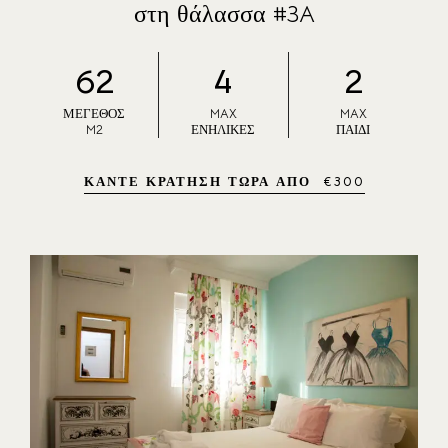
στη θάλασσα #3A
62
4
2
ΜΈΓΕΘΟΣ
MAX
MAX
M2
ΕΝΉΛΙΚΕΣ
ΠΑΙΔΊ
ΚΆΝΤΕ ΚΡΆΤΗΣΗ ΤΏΡΑ ΑΠΌ
€
300