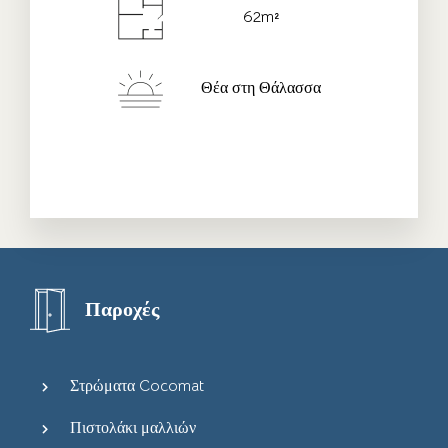
62m²
Ημ/νια Check-out
*
Θέα στη Θάλασσα
Ενήλικες
Children
Παροχές
Στρώματα Cocomat
Πιστολάκι μαλλιών